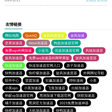
2024-11-21
支持
[0]
反对
[0]
友情链接
网站地图
QuickQ
旋风加速度器
旋风加速
坚果加速器
tiktok加速器
狗急加速器官网
免费vqn外网加速
小蓝鸟
优途加速器官网
风驰加速器
旋风加速器
免费vps加速器外网苹果版
旋风加速度器
快连加速器
快连加速器官网入口
原子加速器
快鸭加速器
快柠檬加速器
旋风加速度器
外网网址导航
软件中心
雷霆加速
狂飙加速器
哔咔漫画
小美
小美vpn
小美加速器
飞鱼加速器
白鲸加速器
蚂蚁vp加速器官网
黑洞加速下载器官网
快联加速器
橘子加速器
黑洞官方加速器
2023免费加速神器
快橙加速器
大机场加速器
快鸭加速器