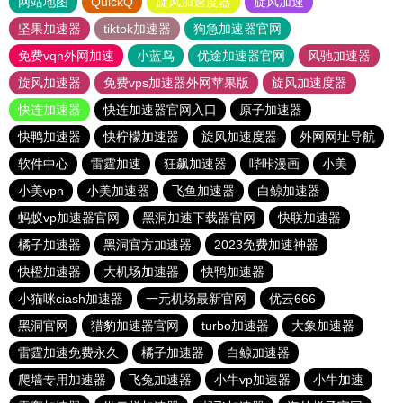
网站地图
QuickQ
旋风加速度器
旋风加速
坚果加速器
tiktok加速器
狗急加速器官网
免费vqn外网加速
小蓝鸟
优途加速器官网
风驰加速器
旋风加速器
免费vps加速器外网苹果版
旋风加速度器
快连加速器
快连加速器官网入口
原子加速器
快鸭加速器
快柠檬加速器
旋风加速度器
外网网址导航
软件中心
雷霆加速
狂飙加速器
哔咔漫画
小美
小美vpn
小美加速器
飞鱼加速器
白鲸加速器
蚂蚁vp加速器官网
黑洞加速下载器官网
快联加速器
橘子加速器
黑洞官方加速器
2023免费加速神器
快橙加速器
大机场加速器
快鸭加速器
小猫咪ciash加速器
一元机场最新官网
优云666
黑洞官网
猎豹加速器官网
turbo加速器
大象加速器
雷霆加速免费永久
橘子加速器
白鲸加速器
爬墙专用加速器
飞兔加速器
小牛vp加速器
小牛加速