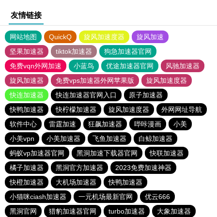
友情链接
网站地图
QuickQ
旋风加速度器
旋风加速
坚果加速器
tiktok加速器
狗急加速器官网
免费vqn外网加速
小蓝鸟
优途加速器官网
风驰加速器
旋风加速器
免费vps加速器外网苹果版
旋风加速度器
快连加速器
快连加速器官网入口
原子加速器
快鸭加速器
快柠檬加速器
旋风加速度器
外网网址导航
软件中心
雷霆加速
狂飙加速器
哔咔漫画
小美
小美vpn
小美加速器
飞鱼加速器
白鲸加速器
蚂蚁vp加速器官网
黑洞加速下载器官网
快联加速器
橘子加速器
黑洞官方加速器
2023免费加速神器
快橙加速器
大机场加速器
快鸭加速器
小猫咪ciash加速器
一元机场最新官网
优云666
黑洞官网
猎豹加速器官网
turbo加速器
大象加速器