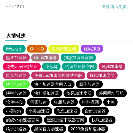
2024-12-01
支持
[0]
反对
[0]
友情链接
网站地图
QuickQ
旋风加速度器
旋风加速
坚果加速器
tiktok加速器
狗急加速器官网
免费vqn外网加速
小蓝鸟
优途加速器官网
风驰加速器
旋风加速器
免费vps加速器外网苹果版
旋风加速度器
快连加速器
快连加速器官网入口
原子加速器
快鸭加速器
快柠檬加速器
旋风加速度器
外网网址导航
软件中心
雷霆加速
狂飙加速器
哔咔漫画
小美
小美vpn
小美加速器
飞鱼加速器
白鲸加速器
蚂蚁vp加速器官网
黑洞加速下载器官网
快联加速器
橘子加速器
黑洞官方加速器
2023免费加速神器