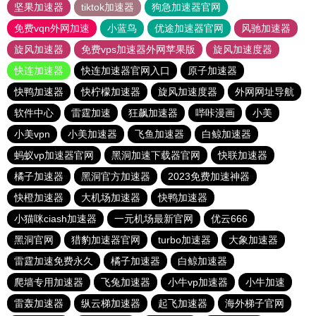
坚果加速器
tiktok加速器
狗急加速器官网
免费vqn外网加速
小蓝鸟
优途加速器官网
风驰加速器
旋风加速器
免费vps加速器外网苹果版
旋风加速度器
快连加速器
快连加速器官网入口
原子加速器
快鸭加速器
快柠檬加速器
旋风加速度器
外网网址导航
软件中心
雷霆加速
狂飙加速器
哔咔漫画
小美
小美vpn
小美加速器
飞鱼加速器
白鲸加速器
蚂蚁vp加速器官网
黑洞加速下载器官网
快联加速器
橘子加速器
黑洞官方加速器
2023免费加速神器
快橙加速器
大机场加速器
快鸭加速器
小猫咪ciash加速器
一元机场最新官网
优云666
黑洞官网
猎豹加速器官网
turbo加速器
大象加速器
雷霆加速免费永久
橘子加速器
白鲸加速器
爬墙专用加速器
飞兔加速器
小牛vp加速器
小牛加速
雷轰加速器
纵云梯加速器
起飞加速器
海外梯子官网