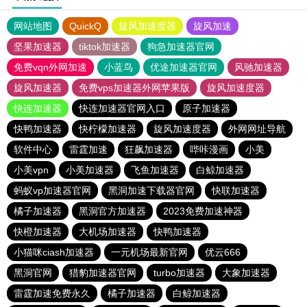
网站地图
QuickQ
旋风加速度器
旋风加速
坚果加速器
tiktok加速器
狗急加速器官网
免费vqn外网加速
小蓝鸟
优途加速器官网
风驰加速器
旋风加速器
免费vps加速器外网苹果版
旋风加速度器
快连加速器
快连加速器官网入口
原子加速器
快鸭加速器
快柠檬加速器
旋风加速度器
外网网址导航
软件中心
雷霆加速
狂飙加速器
哔咔漫画
小美
小美vpn
小美加速器
飞鱼加速器
白鲸加速器
蚂蚁vp加速器官网
黑洞加速下载器官网
快联加速器
橘子加速器
黑洞官方加速器
2023免费加速神器
快橙加速器
大机场加速器
快鸭加速器
小猫咪ciash加速器
一元机场最新官网
优云666
黑洞官网
猎豹加速器官网
turbo加速器
大象加速器
雷霆加速免费永久
橘子加速器
白鲸加速器