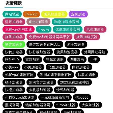
友情链接
网站地图
QuickQ
旋风加速度器
旋风加速
坚果加速器
tiktok加速器
狗急加速器官网
免费vqn外网加速
小蓝鸟
优途加速器官网
风驰加速器
旋风加速器
免费vps加速器外网苹果版
旋风加速度器
快连加速器
快连加速器官网入口
原子加速器
快鸭加速器
快柠檬加速器
旋风加速度器
外网网址导航
软件中心
雷霆加速
狂飙加速器
哔咔漫画
小美
小美vpn
小美加速器
飞鱼加速器
白鲸加速器
蚂蚁vp加速器官网
黑洞加速下载器官网
快联加速器
橘子加速器
黑洞官方加速器
2023免费加速神器
快橙加速器
大机场加速器
快鸭加速器
小猫咪ciash加速器
一元机场最新官网
优云666
黑洞官网
猎豹加速器官网
turbo加速器
大象加速器
雷霆加速免费永久
橘子加速器
白鲸加速器