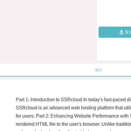
安
简介
Part 1: Introduction to SSRcloud In today's fast-paced di
SSRcloud is an advanced web hosting platform that uti
for users. Part 2: Enhancing Website Performance wit
rendered HTML file to the user's browser. Unlike traditi