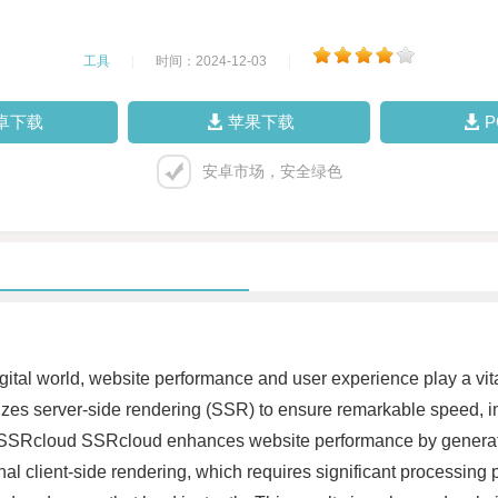
工具
|
时间：2024-12-03
|
卓下载
苹果下载
安卓市场，安全绿色
gital world, website performance and user experience play a vital 
lizes server-side rendering (SSR) to ensure remarkable speed, 
h SSRcloud SSRcloud enhances website performance by generatin
onal client-side rendering, which requires significant processing