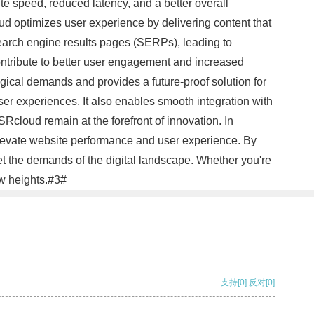
te speed, reduced latency, and a better overall
d optimizes user experience by delivering content that
search engine results pages (SERPs), leading to
contribute to better user engagement and increased
ical demands and provides a future-proof solution for
er experiences. It also enables smooth integration with
Rcloud remain at the forefront of innovation. In
levate website performance and user experience. By
eet the demands of the digital landscape. Whether you're
w heights.#3#
支持
[0]
反对
[0]