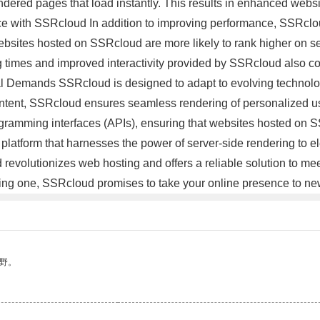
ndered pages that load instantly. This results in enhanced websi
e with SSRcloud In addition to improving performance, SSRclou
, websites hosted on SSRcloud are more likely to rank higher on 
ding times and improved interactivity provided by SSRcloud also 
al Demands SSRcloud is designed to adapt to evolving technolog
content, SSRcloud ensures seamless rendering of personalized us
gramming interfaces (APIs), ensuring that websites hosted on SS
latform that harnesses the power of server-side rendering to e
ud revolutionizes web hosting and offers a reliable solution to m
ting one, SSRcloud promises to take your online presence to ne
野。