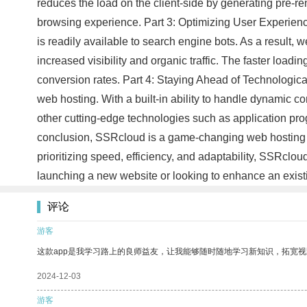
reduces the load on the client-side by generating pre-re
browsing experience. Part 3: Optimizing User Experienc
is readily available to search engine bots. As a result
increased visibility and organic traffic. The faster loa
conversion rates. Part 4: Staying Ahead of Technologic
web hosting. With a built-in ability to handle dynamic 
other cutting-edge technologies such as application pro
conclusion, SSRcloud is a game-changing web hosting p
prioritizing speed, efficiency, and adaptability, SSRclo
launching a new website or looking to enhance an exis
评论
游客
这款app是我学习路上的良师益友，让我能够随时随地学习新知识，拓宽视
2024-12-03
游客