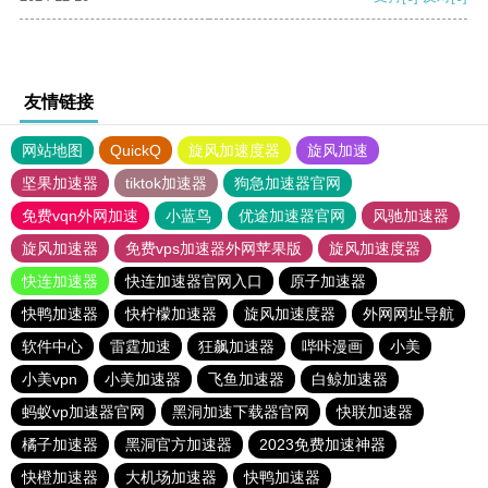
友情链接
网站地图
QuickQ
旋风加速度器
旋风加速
坚果加速器
tiktok加速器
狗急加速器官网
免费vqn外网加速
小蓝鸟
优途加速器官网
风驰加速器
旋风加速器
免费vps加速器外网苹果版
旋风加速度器
快连加速器
快连加速器官网入口
原子加速器
快鸭加速器
快柠檬加速器
旋风加速度器
外网网址导航
软件中心
雷霆加速
狂飙加速器
哔咔漫画
小美
小美vpn
小美加速器
飞鱼加速器
白鲸加速器
蚂蚁vp加速器官网
黑洞加速下载器官网
快联加速器
橘子加速器
黑洞官方加速器
2023免费加速神器
快橙加速器
大机场加速器
快鸭加速器