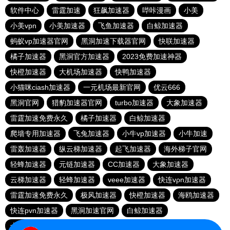
软件中心
雷霆加速
狂飙加速器
哔咔漫画
小美
小美vpn
小美加速器
飞鱼加速器
白鲸加速器
蚂蚁vp加速器官网
黑洞加速下载器官网
快联加速器
橘子加速器
黑洞官方加速器
2023免费加速神器
快橙加速器
大机场加速器
快鸭加速器
小猫咪ciash加速器
一元机场最新官网
优云666
黑洞官网
猎豹加速器官网
turbo加速器
大象加速器
雷霆加速免费永久
橘子加速器
白鲸加速器
爬墙专用加速器
飞兔加速器
小牛vp加速器
小牛加速
雷轰加速器
纵云梯加速器
起飞加速器
海外梯子官网
轻蜂加速器
元链加速器
CC加速器
大象加速器
云梯加速器
轻蜂加速器
veee加速器
快连vρn加速器
雷霆加速免费永久
极风加速器
快橙加速器
海鸥加速器
快连pvn加速器
黑洞加速官网
白鲸加速器
十大免费网络加速神器
苹果加速器
元链加速器