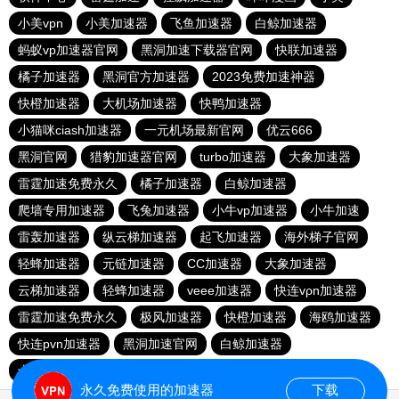
小美vpn
小美加速器
飞鱼加速器
白鲸加速器
蚂蚁vp加速器官网
黑洞加速下载器官网
快联加速器
橘子加速器
黑洞官方加速器
2023免费加速神器
快橙加速器
大机场加速器
快鸭加速器
小猫咪ciash加速器
一元机场最新官网
优云666
黑洞官网
猎豹加速器官网
turbo加速器
大象加速器
雷霆加速免费永久
橘子加速器
白鲸加速器
爬墙专用加速器
飞兔加速器
小牛vp加速器
小牛加速
雷轰加速器
纵云梯加速器
起飞加速器
海外梯子官网
轻蜂加速器
元链加速器
CC加速器
大象加速器
云梯加速器
轻蜂加速器
veee加速器
快连vρn加速器
雷霆加速免费永久
极风加速器
快橙加速器
海鸥加速器
快连pvn加速器
黑洞加速官网
白鲸加速器
十大免费网络加速神器
苹果加速器
元链加速器
永久免费使用的加速器
下载