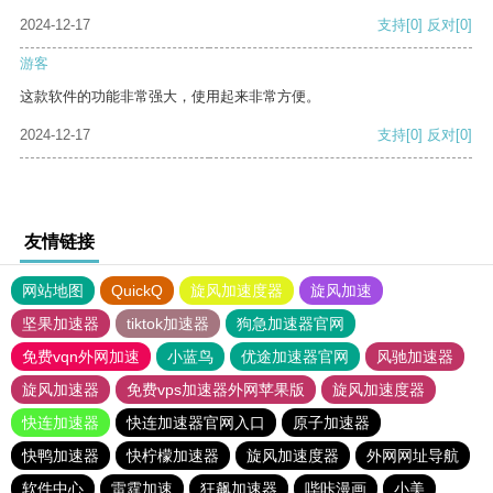
2024-12-17
支持
[0]
反对
[0]
游客
这款软件的功能非常强大，使用起来非常方便。
2024-12-17
支持
[0]
反对
[0]
友情链接
网站地图
QuickQ
旋风加速度器
旋风加速
坚果加速器
tiktok加速器
狗急加速器官网
免费vqn外网加速
小蓝鸟
优途加速器官网
风驰加速器
旋风加速器
免费vps加速器外网苹果版
旋风加速度器
快连加速器
快连加速器官网入口
原子加速器
快鸭加速器
快柠檬加速器
旋风加速度器
外网网址导航
软件中心
雷霆加速
狂飙加速器
哔咔漫画
小美