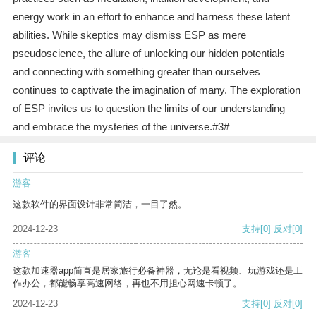
energy work in an effort to enhance and harness these latent
abilities. While skeptics may dismiss ESP as mere
pseudoscience, the allure of unlocking our hidden potentials
and connecting with something greater than ourselves
continues to captivate the imagination of many. The exploration
of ESP invites us to question the limits of our understanding
and embrace the mysteries of the universe.#3#
评论
游客
这款软件的界面设计非常简洁，一目了然。
2024-12-23
支持
[0]
反对
[0]
游客
这款加速器app简直是居家旅行必备神器，无论是看视频、玩游戏还是工
作办公，都能畅享高速网络，再也不用担心网速卡顿了。
2024-12-23
支持
[0]
反对
[0]