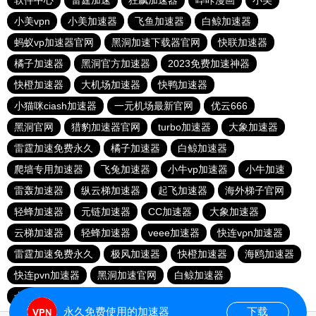
软件中心
雷霆加速
狂飙加速器
哔咔漫画
小美
小美vpn
小美加速器
飞鱼加速器
白鲸加速器
蚂蚁vp加速器官网
黑洞加速下载器官网
快联加速器
橘子加速器
黑洞官方加速器
2023免费加速神器
快橙加速器
大机场加速器
快鸭加速器
小猫咪ciash加速器
一元机场最新官网
优云666
黑洞官网
猎豹加速器官网
turbo加速器
大象加速器
雷霆加速免费永久
橘子加速器
白鲸加速器
爬墙专用加速器
飞兔加速器
小牛vp加速器
小牛加速
雷轰加速器
纵云梯加速器
起飞加速器
海外梯子官网
轻蜂加速器
元链加速器
CC加速器
大象加速器
云梯加速器
轻蜂加速器
veee加速器
快连vρn加速器
雷霆加速免费永久
极风加速器
快橙加速器
海鸥加速器
快连pvn加速器
黑洞加速官网
白鲸加速器
十大免费网络加速神器
苹果加速器
元链加速器
永久免费使用的加速器
下载