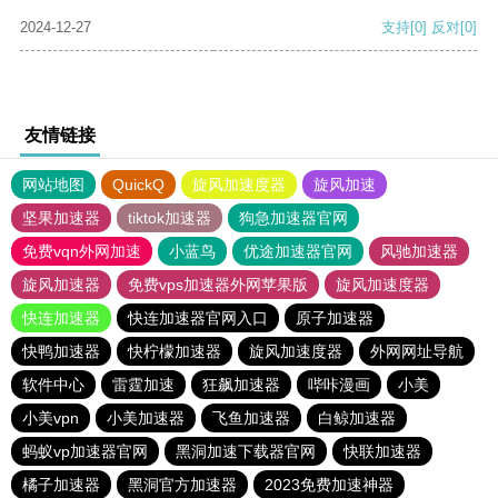
2024-12-27
支持
[0]
反对
[0]
友情链接
网站地图
QuickQ
旋风加速度器
旋风加速
坚果加速器
tiktok加速器
狗急加速器官网
免费vqn外网加速
小蓝鸟
优途加速器官网
风驰加速器
旋风加速器
免费vps加速器外网苹果版
旋风加速度器
快连加速器
快连加速器官网入口
原子加速器
快鸭加速器
快柠檬加速器
旋风加速度器
外网网址导航
软件中心
雷霆加速
狂飙加速器
哔咔漫画
小美
小美vpn
小美加速器
飞鱼加速器
白鲸加速器
蚂蚁vp加速器官网
黑洞加速下载器官网
快联加速器
橘子加速器
黑洞官方加速器
2023免费加速神器