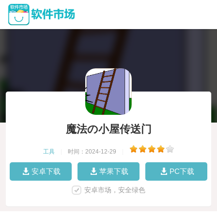
魔法の小屋传送门
工具
|
时间：2024-12-29
|
安卓下载
苹果下载
PC下载
安卓市场，安全绿色