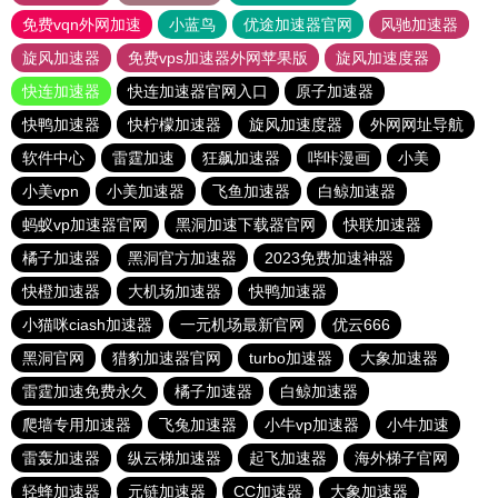
免费vqn外网加速
小蓝鸟
优途加速器官网
风驰加速器
旋风加速器
免费vps加速器外网苹果版
旋风加速度器
快连加速器
快连加速器官网入口
原子加速器
快鸭加速器
快柠檬加速器
旋风加速度器
外网网址导航
软件中心
雷霆加速
狂飙加速器
哔咔漫画
小美
小美vpn
小美加速器
飞鱼加速器
白鲸加速器
蚂蚁vp加速器官网
黑洞加速下载器官网
快联加速器
橘子加速器
黑洞官方加速器
2023免费加速神器
快橙加速器
大机场加速器
快鸭加速器
小猫咪ciash加速器
一元机场最新官网
优云666
黑洞官网
猎豹加速器官网
turbo加速器
大象加速器
雷霆加速免费永久
橘子加速器
白鲸加速器
爬墙专用加速器
飞兔加速器
小牛vp加速器
小牛加速
雷轰加速器
纵云梯加速器
起飞加速器
海外梯子官网
轻蜂加速器
元链加速器
CC加速器
大象加速器