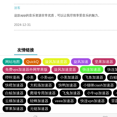
游客
这款app的音乐资源非常优质，可以让我尽情享受音乐的魅力。
2024-12-31
友情链接
网站地图
QuickQ
旋风加速度器
旋风加速
坚果加速器
免费vps加速器外网苹果版
旋风加速度器
快连加速器
快连
哔咔漫画
小美
小美vpn
小美加速器
飞鱼加速器
白鲸
快橙加速器
大机场加速器
快鸭加速器
小猫咪ciash加速器
白鲸加速器
爬墙专用加速器
飞兔加速器
小牛vp加速器
云梯加速器
轻蜂加速器
veee加速器
快连vρn加速器
雷
苹果加速器
元链加速器