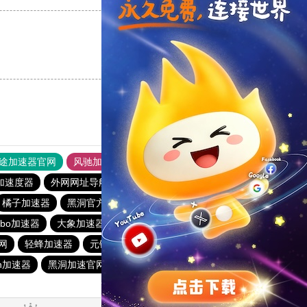
支持
[0]
反对
[0]
途加速器官网
风驰加速器
旋风加速器
加速度器
外网网址导航
软件中心
雷霆加速
狂飙加速器
橘子加速器
黑洞官方加速器
2023免费加速神器
urbo加速器
大象加速器
雷霆加速免费永久
橘子加速器
网
轻蜂加速器
元链加速器
CC加速器
大象加速器
n加速器
黑洞加速官网
白鲸加速器
十大免费网络加速神器