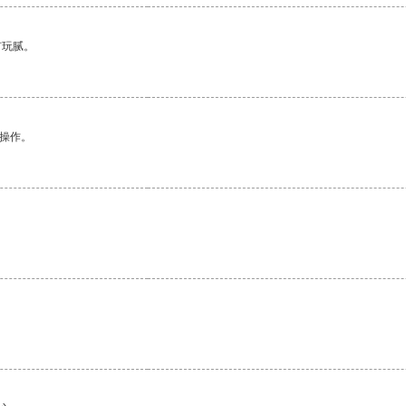
有玩腻。
悉操作。