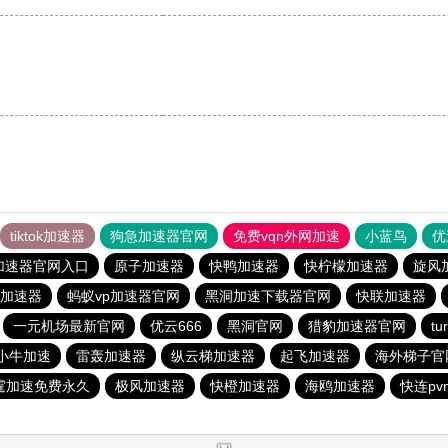
tiktok加速器
狗急加速器官网
免费vqn外网加速
小蓝鸟
优
加速器官网入口
原子加速器
快鸭加速器
快柠檬加速器
旋风
加速器
蚂蚁vp加速器官网
黑洞加速下载器官网
快联加速器
一元机场最新官网
优云666
黑洞官网
猎豹加速器官网
t
小牛加速
雷轰加速器
纵云梯加速器
起飞加速器
海外梯子官
霆加速免费永久
极风加速器
快橙加速器
海鸥加速器
快连pv