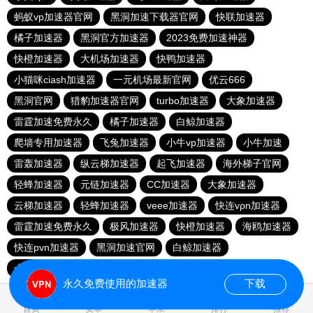
蚂蚁vp加速器官网
黑洞加速下载器官网
快联加速器
橘子加速器
黑洞官方加速器
2023免费加速神器
快橙加速器
大机场加速器
快鸭加速器
小猫咪ciash加速器
一元机场最新官网
优云666
黑洞官网
猎豹加速器官网
turbo加速器
大象加速器
雷霆加速免费永久
橘子加速器
白鲸加速器
爬墙专用加速器
飞兔加速器
小牛vp加速器
小牛加速
雷轰加速器
纵云梯加速器
起飞加速器
海外梯子官网
轻蜂加速器
元链加速器
CC加速器
大象加速器
云梯加速器
轻蜂加速器
veee加速器
快连vρn加速器
雷霆加速免费永久
极风加速器
快橙加速器
海鸥加速器
快连pvn加速器
黑洞加速官网
白鲸加速器
十大免费网络加速神器
苹果加速器
元链加速器
永久免费使用的加速器
下载
0.117503s
首页
安卓
苹果
排行
推荐