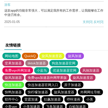
游客
这款app的功能非常强大，可以满足我所有的工作需求，让我能够在工作
中游刃有余。
2025-01-05
支持
[0]
反对
[0]
友情链接
网站地图
QuickQ
旋风加速度器
旋风加速
坚果加速器
tiktok加速器
狗急加速器官网
免费vqn外网加速
小蓝鸟
优途加速器官网
风驰加速器
旋风加速器
免费vps加速器外网苹果版
旋风加速度器
快连加速器
快连加速器官网入口
原子加速器
快鸭加速器
快柠檬加速器
旋风加速度器
外网网址导航
软件中心
雷霆加速
狂飙加速器
哔咔漫画
小美
小美vpn
小美加速器
飞鱼加速器
白鲸加速器