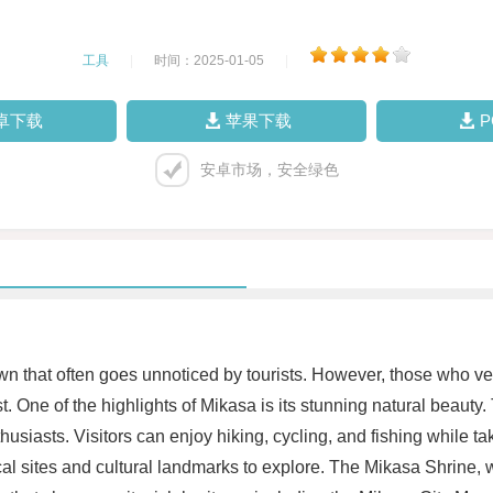
工具
|
时间：2025-01-05
|
卓下载
苹果下载
安卓市场，安全绿色
n that often goes unnoticed by tourists. However, those who ven
. One of the highlights of Mikasa is its stunning natural beaut
husiasts. Visitors can enjoy hiking, cycling, and fishing while t
al sites and cultural landmarks to explore. The Mikasa Shrine, w