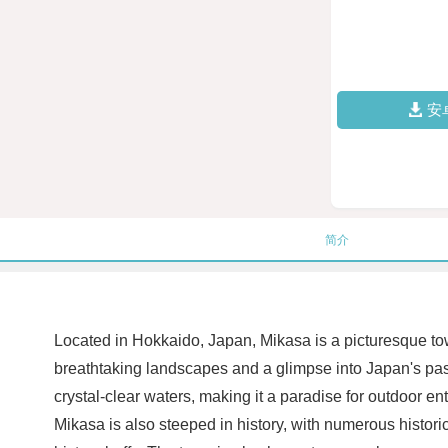
安
简介
Located in Hokkaido, Japan, Mikasa is a picturesque tow
breathtaking landscapes and a glimpse into Japan's past
crystal-clear waters, making it a paradise for outdoor ent
Mikasa is also steeped in history, with numerous historic