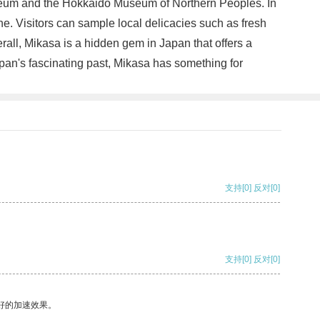
Museum and the Hokkaido Museum of Northern Peoples. In
ine. Visitors can sample local delicacies such as fresh
rall, Mikasa is a hidden gem in Japan that offers a
Japan's fascinating past, Mikasa has something for
支持
[0]
反对
[0]
支持
[0]
反对
[0]
好的加速效果。