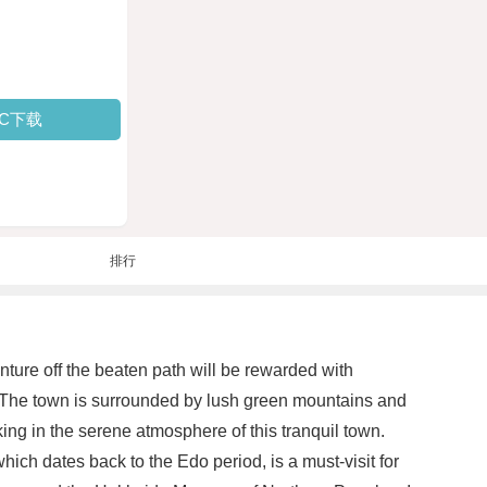
PC下载
排行
ture off the beaten path will be rewarded with
y. The town is surrounded by lush green mountains and
aking in the serene atmosphere of this tranquil town.
hich dates back to the Edo period, is a must-visit for