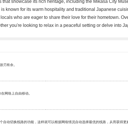
s that showcase its rich heritage, including the Mikasa City 
sa is known for its warm hospitality and traditional Japanese cuis
 locals who are eager to share their love for their hometown. Ove
ther you're looking to relax in a peaceful setting or delve into 
中游刃有余。
你在网络上自由移动。
一个自动切换线路的功能，这样就可以根据网络情况自动选择最优的线路，从而获得更