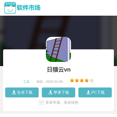
日猫云vn
工具
|
时间：2025-01-09
|
安卓下载
苹果下载
PC下载
安卓市场，安全绿色