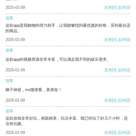
2025-01-09
支持
[0]
反对
[0]
游客
这款app是我购物的得力助手，让我能够找到最优惠的价格，买到最合适
的商品。
2025-01-09
支持
[0]
反对
[0]
游客
这款app的视频资源非常丰富，可以满足我不同的娱乐需求。
2025-01-09
支持
[0]
反对
[0]
游客
梯子神器，ins随便看，美美哒！
2025-01-09
支持
[0]
反对
[0]
游客
这款游戏非常好玩，画面精美，玩法丰富。我已经玩了好几个小时，还
没有玩腻。
2025-01-09
支持
[0]
反对
[0]