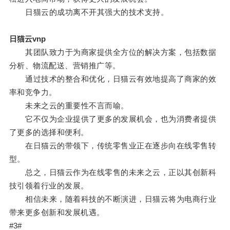
日猫云的成功离不开其强大的技术支持。
日猫云vnp
其团队致力于为商家提供全方位的解决方案，包括数据
分析、物流配送、营销推广等。
通过技术的整合和优化，日猫云有效地提高了商家的效
率和竞争力。
未来之云的重要性不言而喻。
它不仅为企业提供了更多的发展机会，也为消费者提供
了更多的选择和便利。
在日猫云的带领下，传统零售业正在逐步向在线零售转
型。
总之，日猫云作为在线零售的未来之云，正以其创新科
技引领着行业的发展。
相信未来，随着科技的不断演进，日猫云将为电商行业
带来更多创新和发展机遇。
#3#