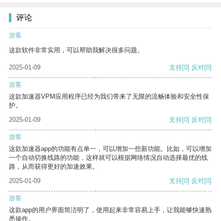
评论
游客
这款软件非常实用，可以帮助我解决很多问题。
2025-01-09
支持
[0]
反对
[0]
游客
这款加速器VPM应用程序已经为我们带来了无限的流畅体验和安全性保
护。
2025-01-09
支持
[0]
反对
[0]
游客
这款加速器app的功能有点单一，可以增加一些新功能。比如，可以增加
一个自动切换线路的功能，这样就可以根据网络情况自动选择最优的线
路，从而获得更好的加速效果。
2025-01-09
支持
[0]
反对
[0]
游客
这款app的用户界面简洁明了，使用起来非常容易上手，让我能够快速熟
悉操作。