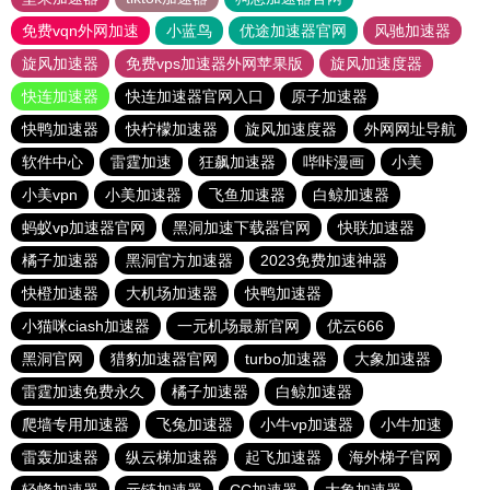
免费vqn外网加速
小蓝鸟
优途加速器官网
风驰加速器
旋风加速器
免费vps加速器外网苹果版
旋风加速度器
快连加速器
快连加速器官网入口
原子加速器
快鸭加速器
快柠檬加速器
旋风加速度器
外网网址导航
软件中心
雷霆加速
狂飙加速器
哔咔漫画
小美
小美vpn
小美加速器
飞鱼加速器
白鲸加速器
蚂蚁vp加速器官网
黑洞加速下载器官网
快联加速器
橘子加速器
黑洞官方加速器
2023免费加速神器
快橙加速器
大机场加速器
快鸭加速器
小猫咪ciash加速器
一元机场最新官网
优云666
黑洞官网
猎豹加速器官网
turbo加速器
大象加速器
雷霆加速免费永久
橘子加速器
白鲸加速器
爬墙专用加速器
飞兔加速器
小牛vp加速器
小牛加速
雷轰加速器
纵云梯加速器
起飞加速器
海外梯子官网