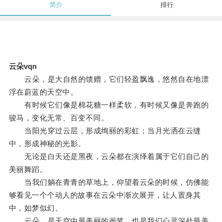
简介
排行
云朵vqn
云朵，是大自然的馈赠，它们轻盈飘逸，悠然自在地漂
浮在蔚蓝的天空中。
有时候它们像是棉花糖一样柔软，有时候又像是奔跑的
骏马，变化无常、百变不同。
当阳光穿过云层，形成绚丽的彩虹；当月光洒在云缝
中，形成神秘的光影。
无论是白天还是黑夜，云朵都在演绎着属于它们自己的
美丽舞蹈。
当我们躺在青青的草地上，仰望着云朵的时候，仿佛能
够看见一个个动人的故事在云朵中渐次展开，让人置身其
中，如梦似幻。
云朵，是天空中最美丽的画笔，也是我们心灵深处最美