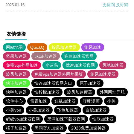
2025-01-16
支持
[0]
反对
[0]
友情链接
网站地图
QuickQ
旋风加速度器
旋风加速
坚果加速器
tiktok加速器
狗急加速器官网
免费vqn外网加速
小蓝鸟
优途加速器官网
风驰加速器
旋风加速器
免费vps加速器外网苹果版
旋风加速度器
快连加速器
快连加速器官网入口
原子加速器
快鸭加速器
快柠檬加速器
旋风加速度器
外网网址导航
软件中心
雷霆加速
狂飙加速器
哔咔漫画
小美
小美vpn
小美加速器
飞鱼加速器
白鲸加速器
蚂蚁vp加速器官网
黑洞加速下载器官网
快联加速器
橘子加速器
黑洞官方加速器
2023免费加速神器