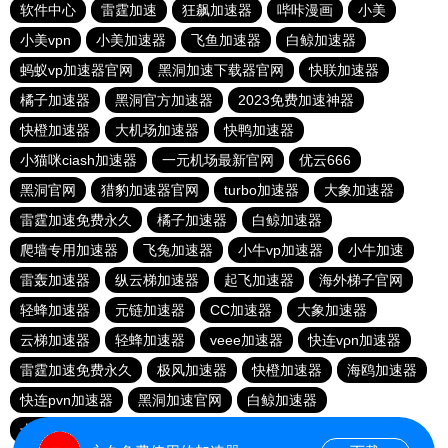
软件中心
雷霆加速
狂飙加速器
哔咔漫画
小美
小美vpn
小美加速器
飞鱼加速器
白鲸加速器
蚂蚁vp加速器官网
黑洞加速下载器官网
快联加速器
橘子加速器
黑洞官方加速器
2023免费加速神器
快橙加速器
大机场加速器
快鸭加速器
小猫咪ciash加速器
一元机场最新官网
优云666
黑洞官网
猎豹加速器官网
turbo加速器
大象加速器
雷霆加速免费永久
橘子加速器
白鲸加速器
爬墙专用加速器
飞兔加速器
小牛vp加速器
小牛加速
雷轰加速器
纵云梯加速器
起飞加速器
海外梯子官网
轻蜂加速器
元链加速器
CC加速器
大象加速器
云梯加速器
轻蜂加速器
veee加速器
快连vρn加速器
雷霆加速免费永久
极风加速器
快橙加速器
海鸥加速器
快连pvn加速器
黑洞加速官网
白鲸加速器
十大免费网络加速神器
苹果加速器
元链加速器