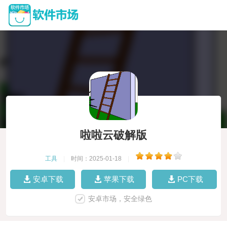
啦啦云破解版
工具
|
时间：2025-01-18
|
安卓下载
苹果下载
PC下载
安卓市场，安全绿色