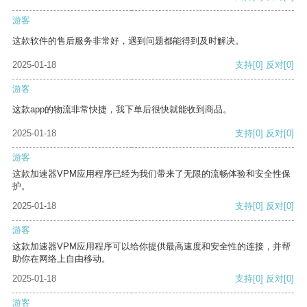
游客
这款软件的售后服务非常好，遇到问题都能得到及时解决。
2025-01-18
支持
[0]
反对
[0]
游客
这款app的物流非常快捷，我下单后很快就能收到商品。
2025-01-18
支持
[0]
反对
[0]
游客
这款加速器VPM应用程序已经为我们带来了无限的流畅体验和安全性保
护。
2025-01-18
支持
[0]
反对
[0]
游客
这款加速器VPM应用程序可以给你提供最高速度和安全性的连接，并帮
助你在网络上自由移动。
2025-01-18
支持
[0]
反对
[0]
游客