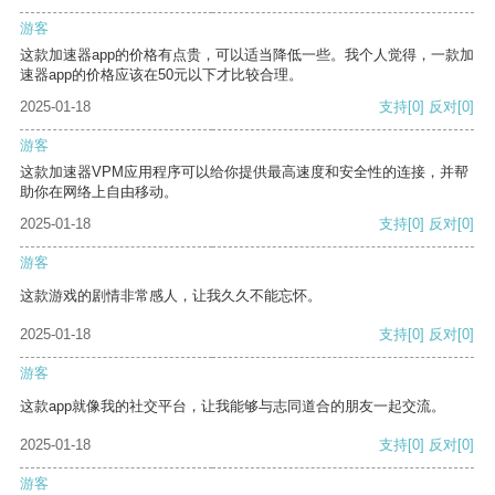
游客
这款加速器app的价格有点贵，可以适当降低一些。我个人觉得，一款加
速器app的价格应该在50元以下才比较合理。
2025-01-18
支持
[0]
反对
[0]
游客
这款加速器VPM应用程序可以给你提供最高速度和安全性的连接，并帮
助你在网络上自由移动。
2025-01-18
支持
[0]
反对
[0]
游客
这款游戏的剧情非常感人，让我久久不能忘怀。
2025-01-18
支持
[0]
反对
[0]
游客
这款app就像我的社交平台，让我能够与志同道合的朋友一起交流。
2025-01-18
支持
[0]
反对
[0]
游客