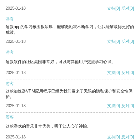
2025-01-18
支持
[0]
反对
[0]
游客
这款app的学习氛围很浓厚，能够激励我不断学习，让我能够取得更好的
成绩。
2025-01-18
支持
[0]
反对
[0]
游客
这款软件的社区氛围非常好，可以与其他用户交流学习心得。
2025-01-18
支持
[0]
反对
[0]
游客
这款加速器VPM应用程序已经为我们带来了无限的隐私保护和安全性保
护。
2025-01-18
支持
[0]
反对
[0]
游客
这款游戏的音乐非常优美，听了让人心旷神怡。
2025-01-18
支持
[0]
反对
[0]