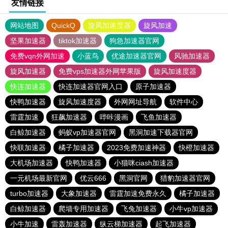
友情链接
网站地图
QuickQ
旋风加速度器
旋风加速
坚果加速器
tiktok加速器
狗急加速器官网
免费vqn外网加速
小蓝鸟
优途加速器官网
风驰加速器
旋风加速器
免费vps加速器外网苹果版
旋风加速度器
快连加速器
快连加速器官网入口
原子加速器
快鸭加速器
旋风加速度器
外网网址导航
软件中心
雷霆加速
狂飙加速器
哔咔漫画
飞鱼加速器
白鲸加速器
蚂蚁vp加速器官网
黑洞加速下载器官网
快联加速器
橘子加速器
2023免费加速神器
快橙加速器
大机场加速器
快鸭加速器
小猫咪ciash加速器
一元机场最新官网
优云666
黑洞官网
猎豹加速器官网
turbo加速器
大象加速器
雷霆加速免费永久
橘子加速器
白鲸加速器
爬墙专用加速器
飞兔加速器
小牛vp加速器
小牛加速
雷轰加速器
纵云梯加速器
起飞加速器