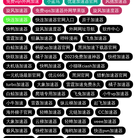
免费vqn外网加速
小蓝鸟
优途加速器官网
风驰加速器
旋风加速器
免费vps加速器外网苹果版
旋风加速度器
快连加速器
快连加速器官网入口
原子加速器
快鸭加速器
旋风加速度器
外网网址导航
软件中心
雷霆加速
狂飙加速器
哔咔漫画
飞鱼加速器
白鲸加速器
蚂蚁vp加速器官网
黑洞加速下载器官网
快联加速器
橘子加速器
2023免费加速神器
快橙加速器
大机场加速器
快鸭加速器
小猫咪ciash加速器
一元机场最新官网
优云666
黑洞官网
猎豹加速器官网
turbo加速器
大象加速器
雷霆加速免费永久
橘子加速器
白鲸加速器
爬墙专用加速器
飞兔加速器
小牛vp加速器
小牛加速
雷轰加速器
纵云梯加速器
起飞加速器
海外梯子官网
轻蜂加速器
元链加速器
CC加速器
大象加速器
云梯加速器
轻蜂加速器
veee加速器
极风加速器
快橙加速器
海鸥加速器
快连pvn加速器