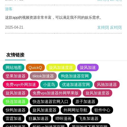
游客
这款app的视频资源非常丰富，可以满足我不同的娱乐需求。
2025-04-21
支持
[0]
反对
[0]
友情链接
网站地图
QuickQ
旋风加速度器
旋风加速
坚果加速器
tiktok加速器
狗急加速器官网
免费vqn外网加速
小蓝鸟
优途加速器官网
风驰加速器
旋风加速器
免费vps加速器外网苹果版
旋风加速度器
快连加速器
快连加速器官网入口
原子加速器
快鸭加速器
旋风加速度器
外网网址导航
软件中心
雷霆加速
狂飙加速器
哔咔漫画
飞鱼加速器