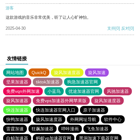
游客
这款游戏的音乐非常优美，听了让人心旷神怡。
2025-04-30
支持
[0]
反对
[0]
友情链接
网站地图
QuickQ
旋风加速度器
旋风加速
坚果加速器
tiktok加速器
狗急加速器官网
免费vqn外网加速
小蓝鸟
优途加速器官网
风驰加速器
旋风加速器
免费vps加速器外网苹果版
旋风加速度器
快连加速器
快连加速器官网入口
原子加速器
快鸭加速器
旋风加速度器
外网网址导航
软件中心
雷霆加速
狂飙加速器
哔咔漫画
飞鱼加速器
白鲸加速器
蚂蚁vp加速器官网
黑洞加速下载器官网