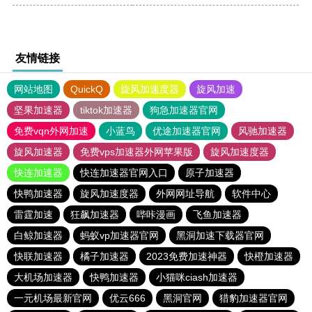
友情链接
网站地图
QuickQ
旋风加速度器
旋风加速
坚果加速器
tiktok加速器
狗急加速器官网
免费vqn外网加速
小蓝鸟
优途加速器官网
风驰加速器
旋风加速器
免费vps加速器外网苹果版
旋风加速度器
快连加速器
快连加速器官网入口
原子加速器
快鸭加速器
旋风加速度器
外网网址导航
软件中心
雷霆加速
狂飙加速器
哔咔漫画
飞鱼加速器
白鲸加速器
蚂蚁vp加速器官网
黑洞加速下载器官网
快联加速器
橘子加速器
2023免费加速神器
快橙加速器
大机场加速器
快鸭加速器
小猫咪ciash加速器
一元机场最新官网
优云666
黑洞官网
猎豹加速器官网