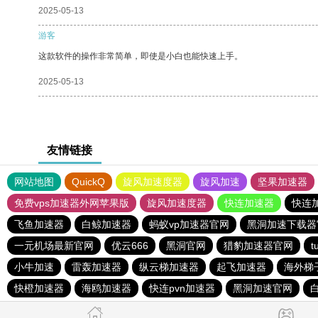
2025-05-13
游客
这款软件的操作非常简单，即使是小白也能快速上手。
2025-05-13
友情链接
网站地图
QuickQ
旋风加速度器
旋风加速
坚果加速器
免费vps加速器外网苹果版
旋风加速度器
快连加速器
快连
飞鱼加速器
白鲸加速器
蚂蚁vp加速器官网
黑洞加速下载器
一元机场最新官网
优云666
黑洞官网
猎豹加速器官网
t
小牛加速
雷轰加速器
纵云梯加速器
起飞加速器
海外梯
快橙加速器
海鸥加速器
快连pvn加速器
黑洞加速官网