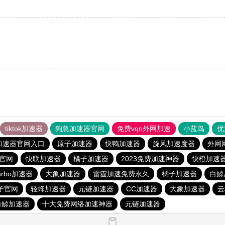
tiktok加速器
狗急加速器官网
免费vqn外网加速
小蓝鸟
优
加速器官网入口
原子加速器
快鸭加速器
旋风加速度器
外网
官网
快联加速器
橘子加速器
2023免费加速神器
快橙加速
urbo加速器
大象加速器
雷霆加速免费永久
橘子加速器
白鲸
子官网
轻蜂加速器
元链加速器
CC加速器
大象加速器
云
白鲸加速器
十大免费网络加速神器
元链加速器