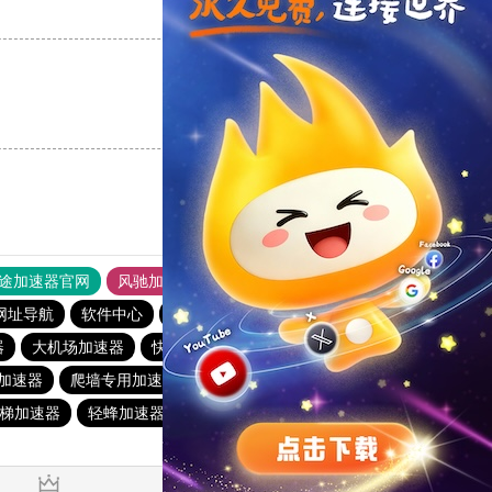
支持
[0]
反对
[0]
支持
[0]
反对
[0]
途加速器官网
风驰加速器
旋风加速器
网址导航
软件中心
雷霆加速
狂飙加速器
哔咔漫画
器
大机场加速器
快鸭加速器
小猫咪ciash加速器
加速器
爬墙专用加速器
飞兔加速器
小牛vp加速器
梯加速器
轻蜂加速器
veee加速器
极风加速器