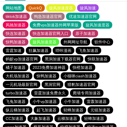
网站地图
QuickQ
旋风加速度器
旋风加速
tiktok加速器
狗急加速器官网
优途加速器官网
风驰加速器
免费vps加速器外网苹果版
旋风加速度器
快连加速器
快连加速器官网入口
原子加速器
快鸭加速器
旋风加速度器
外网网址导航
软件中心
雷霆加速
狂飙加速器
哔咔漫画
飞鱼加速器
蚂蚁vp加速器官网
黑洞加速下载器官网
快联加速器
橘子加速器
2023免费加速神器
快橙加速器
大机场加速器
快鸭加速器
小猫咪ciash加速器
一元机场最新官网
黑洞官网
猎豹加速器官网
turbo加速器
雷霆加速免费永久
爬墙专用加速器
飞兔加速器
小牛vp加速器
小牛加速
雷轰加速器
纵云梯加速器
起飞加速器
轻蜂加速器
元链加速器
CC加速器
大象加速器
云梯加速器
轻蜂加速器