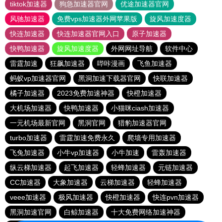
tiktok加速器
狗急加速器官网
优途加速器官网
风驰加速器
免费vps加速器外网苹果版
旋风加速度器
快连加速器
快连加速器官网入口
原子加速器
快鸭加速器
旋风加速度器
外网网址导航
软件中心
雷霆加速
狂飙加速器
哔咔漫画
飞鱼加速器
蚂蚁vp加速器官网
黑洞加速下载器官网
快联加速器
橘子加速器
2023免费加速神器
快橙加速器
大机场加速器
快鸭加速器
小猫咪ciash加速器
一元机场最新官网
黑洞官网
猎豹加速器官网
turbo加速器
雷霆加速免费永久
爬墙专用加速器
飞兔加速器
小牛vp加速器
小牛加速
雷轰加速器
纵云梯加速器
起飞加速器
轻蜂加速器
元链加速器
CC加速器
大象加速器
云梯加速器
轻蜂加速器
veee加速器
极风加速器
快橙加速器
快连pvn加速器
黑洞加速官网
白鲸加速器
十大免费网络加速神器