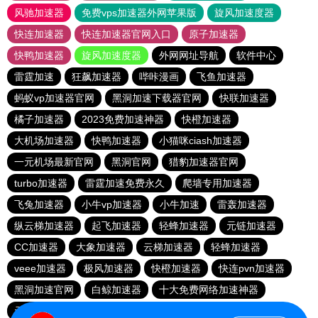
风驰加速器
免费vps加速器外网苹果版
旋风加速度器
快连加速器
快连加速器官网入口
原子加速器
快鸭加速器
旋风加速度器
外网网址导航
软件中心
雷霆加速
狂飙加速器
哔咔漫画
飞鱼加速器
蚂蚁vp加速器官网
黑洞加速下载器官网
快联加速器
橘子加速器
2023免费加速神器
快橙加速器
大机场加速器
快鸭加速器
小猫咪ciash加速器
一元机场最新官网
黑洞官网
猎豹加速器官网
turbo加速器
雷霆加速免费永久
爬墙专用加速器
飞兔加速器
小牛vp加速器
小牛加速
雷轰加速器
纵云梯加速器
起飞加速器
轻蜂加速器
元链加速器
CC加速器
大象加速器
云梯加速器
轻蜂加速器
veee加速器
极风加速器
快橙加速器
快连pvn加速器
黑洞加速官网
白鲸加速器
十大免费网络加速神器
元链加速器