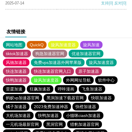
2025-07-14
支持
[0]
反对
[0]
友情链接
网站地图
QuickQ
旋风加速度器
旋风加速
tiktok加速器
狗急加速器官网
优途加速器官网
风驰加速器
免费vps加速器外网苹果版
旋风加速度器
快连加速器
快连加速器官网入口
原子加速器
快鸭加速器
旋风加速度器
外网网址导航
软件中心
雷霆加速
狂飙加速器
哔咔漫画
飞鱼加速器
蚂蚁vp加速器官网
黑洞加速下载器官网
快联加速器
橘子加速器
2023免费加速神器
快橙加速器
大机场加速器
快鸭加速器
小猫咪ciash加速器
一元机场最新官网
黑洞官网
猎豹加速器官网