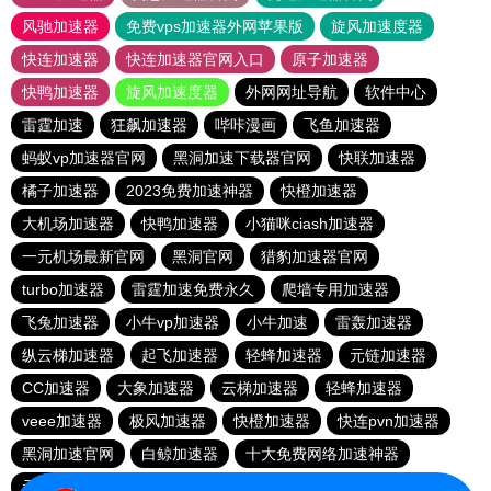
风驰加速器
免费vps加速器外网苹果版
旋风加速度器
快连加速器
快连加速器官网入口
原子加速器
快鸭加速器
旋风加速度器
外网网址导航
软件中心
雷霆加速
狂飙加速器
哔咔漫画
飞鱼加速器
蚂蚁vp加速器官网
黑洞加速下载器官网
快联加速器
橘子加速器
2023免费加速神器
快橙加速器
大机场加速器
快鸭加速器
小猫咪ciash加速器
一元机场最新官网
黑洞官网
猎豹加速器官网
turbo加速器
雷霆加速免费永久
爬墙专用加速器
飞兔加速器
小牛vp加速器
小牛加速
雷轰加速器
纵云梯加速器
起飞加速器
轻蜂加速器
元链加速器
CC加速器
大象加速器
云梯加速器
轻蜂加速器
veee加速器
极风加速器
快橙加速器
快连pvn加速器
黑洞加速官网
白鲸加速器
十大免费网络加速神器
元链加速器