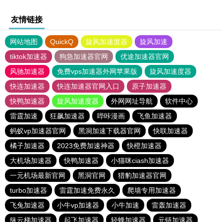
友情链接
网站地图
QuickQ
旋风加速度器
旋风加速
tiktok加速器
狗急加速器官网
优途加速器官网
风驰加速器
免费vps加速器外网苹果版
旋风加速度器
快连加速器
快连加速器官网入口
原子加速器
快鸭加速器
旋风加速度器
外网网址导航
软件中心
雷霆加速
狂飙加速器
哔咔漫画
飞鱼加速器
蚂蚁vp加速器官网
黑洞加速下载器官网
快联加速器
橘子加速器
2023免费加速神器
快橙加速器
大机场加速器
快鸭加速器
小猫咪ciash加速器
一元机场最新官网
黑洞官网
猎豹加速器官网
turbo加速器
雷霆加速免费永久
爬墙专用加速器
飞兔加速器
小牛vp加速器
小牛加速
雷轰加速器
纵云梯加速器
起飞加速器
轻蜂加速器
元链加速器