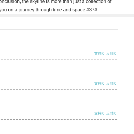
 conclusion, the skyline is more than just a collection of
take you on a journey through time and space.#37#
支持
[0]
反对
[0]
支持
[0]
反对
[0]
支持
[0]
反对
[0]