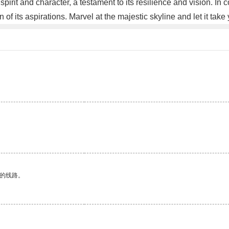
's spirit and character, a testament to its resilience and vision. In
tion of its aspirations. Marvel at the majestic skyline and let it 
区的线路。