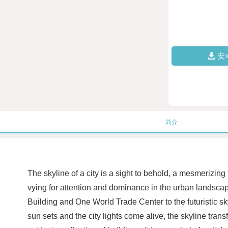
安
简介
The skyline of a city is a sight to behold, a mesmerizing t
vying for attention and dominance in the urban landscap
Building and One World Trade Center to the futuristic sk
sun sets and the city lights come alive, the skyline tran