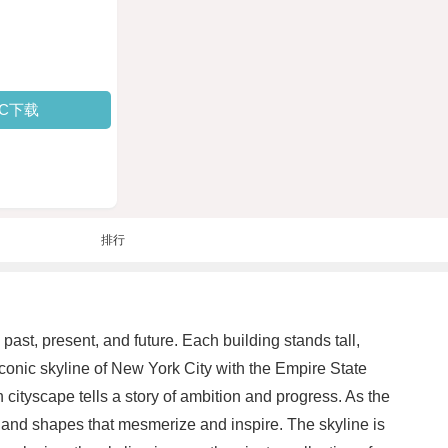
PC下载
排行
s past, present, and future. Each building stands tall,
conic skyline of New York City with the Empire State
cityscape tells a story of ambition and progress. As the
rs and shapes that mesmerize and inspire. The skyline is