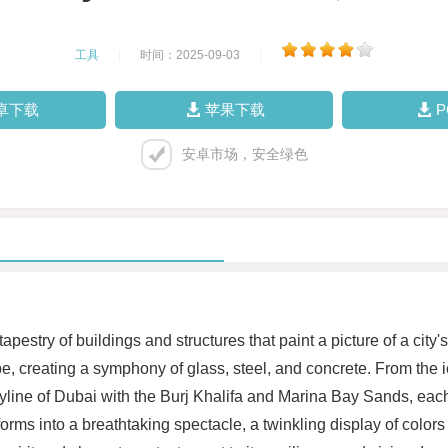
工具
|
时间：2025-09-03
|
卓下载
苹果下载
安卓市场，安全绿色
apestry of buildings and structures that paint a picture of a city'
e, creating a symphony of glass, steel, and concrete. From the i
yline of Dubai with the Burj Khalifa and Marina Bay Sands, each 
sforms into a breathtaking spectacle, a twinkling display of colo