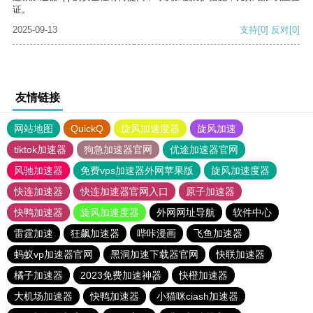
证。
2025-09-13
支持
[0]
反对
[0]
友情链接
网站地图
QuickQ
旋风加速度器
旋风加速
tiktok加速器
狗急加速器官网
优途加速器官网
风驰加速器
免费vps加速器外网苹果版
旋风加速度器
快连加速器
快连加速器官网入口
原子加速器
快鸭加速器
旋风加速度器
外网网址导航
软件中心
雷霆加速
狂飙加速器
哔咔漫画
飞鱼加速器
蚂蚁vp加速器官网
黑洞加速下载器官网
快联加速器
橘子加速器
2023免费加速神器
快橙加速器
大机场加速器
快鸭加速器
小猫咪ciash加速器