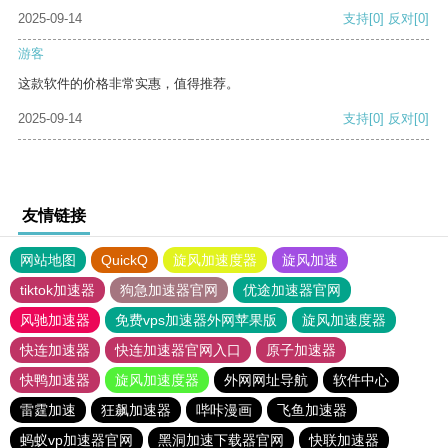
2025-09-14
支持
[0]
反对
[0]
游客
这款软件的价格非常实惠，值得推荐。
2025-09-14
支持
[0]
反对
[0]
友情链接
网站地图
QuickQ
旋风加速度器
旋风加速
tiktok加速器
狗急加速器官网
优途加速器官网
风驰加速器
免费vps加速器外网苹果版
旋风加速度器
快连加速器
快连加速器官网入口
原子加速器
快鸭加速器
旋风加速度器
外网网址导航
软件中心
雷霆加速
狂飙加速器
哔咔漫画
飞鱼加速器
蚂蚁vp加速器官网
黑洞加速下载器官网
快联加速器