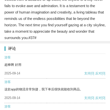
fails to evoke awe and admiration. It is a testament to the
power of human imagination and creativity, a living tableau that
reminds us of the endless possibilities that lie beyond the
horizon. The next time you find yourself gazing at a city skyline,
take a moment to appreciate the beauty and wonder that
surrounds you.#37#
评论
游客
超棒啊 好用
2025-09-14
支持
[0]
反对
[0]
游客
这款app的物流非常快捷，我下单后很快就能收到商品。
2025-09-14
支持
[0]
反对
[0]
游客