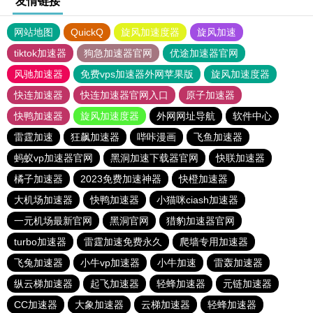
友情链接
网站地图
QuickQ
旋风加速度器
旋风加速
tiktok加速器
狗急加速器官网
优途加速器官网
风驰加速器
免费vps加速器外网苹果版
旋风加速度器
快连加速器
快连加速器官网入口
原子加速器
快鸭加速器
旋风加速度器
外网网址导航
软件中心
雷霆加速
狂飙加速器
哔咔漫画
飞鱼加速器
蚂蚁vp加速器官网
黑洞加速下载器官网
快联加速器
橘子加速器
2023免费加速神器
快橙加速器
大机场加速器
快鸭加速器
小猫咪ciash加速器
一元机场最新官网
黑洞官网
猎豹加速器官网
turbo加速器
雷霆加速免费永久
爬墙专用加速器
飞兔加速器
小牛vp加速器
小牛加速
雷轰加速器
纵云梯加速器
起飞加速器
轻蜂加速器
元链加速器
CC加速器
大象加速器
云梯加速器
轻蜂加速器