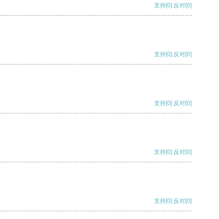
支持
[0]
反对
[0]
支持
[0]
反对
[0]
支持
[0]
反对
[0]
支持
[0]
反对
[0]
支持
[0]
反对
[0]