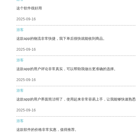
这个软件很好用
2025-09-16
游客
这款app的物流非常快捷，我下单后很快就能收到商品。
2025-09-16
游客
这款app的用户评论非常真实，可以帮助我做出更准确的选择。
2025-09-16
游客
这款app的用户界面简洁明了，使用起来非常容易上手，让我能够快速熟
2025-09-16
游客
这款软件的价格非常实惠，值得推荐。