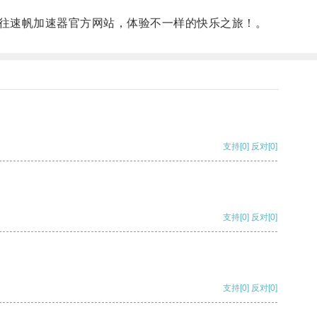
往速帆加速器官方网站，体验不一样的快乐之旅！。
支持
[0]
反对
[0]
支持
[0]
反对
[0]
支持
[0]
反对
[0]