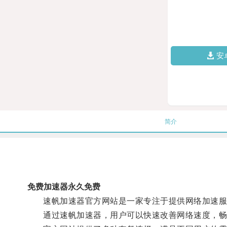
安
简介
免费加速器永久免费
速帆加速器官方网站是一家专注于提供网络加速服
通过速帆加速器，用户可以快速改善网络速度，畅