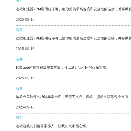
游客
这款加速器VPM应用程序可以给你提供最高速度和安全性的连接，并帮助
2025-09-16
游客
这款加速器VPM应用程序可以给你提供最高速度和安全性的连接，并帮助
2025-09-16
游客
这款app的视频资源非常丰富，可以满足我不同的娱乐需求。
2025-09-16
游客
这款办公软件的功能非常全面，涵盖了文档、表格、演示文稿等各个方面
2025-09-16
游客
这款游戏的剧情非常感人，让我久久不能忘怀。