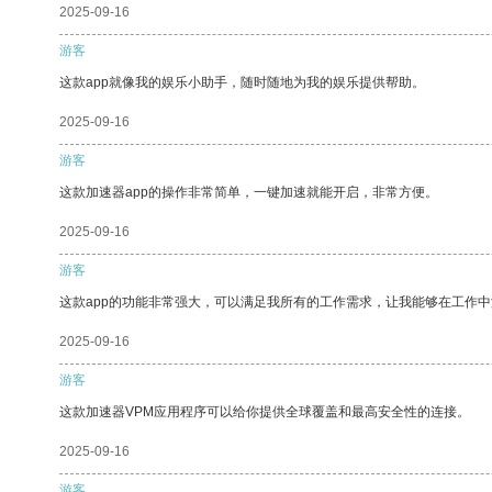
2025-09-16
游客
这款app就像我的娱乐小助手，随时随地为我的娱乐提供帮助。
2025-09-16
游客
这款加速器app的操作非常简单，一键加速就能开启，非常方便。
2025-09-16
游客
这款app的功能非常强大，可以满足我所有的工作需求，让我能够在工作
2025-09-16
游客
这款加速器VPM应用程序可以给你提供全球覆盖和最高安全性的连接。
2025-09-16
游客