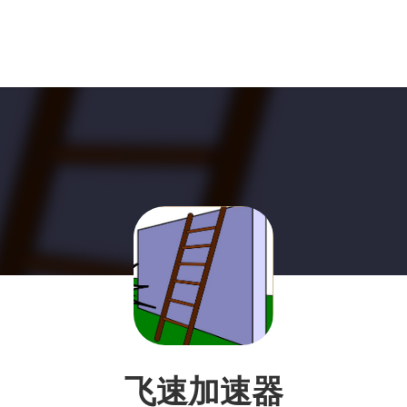
飞速加速器