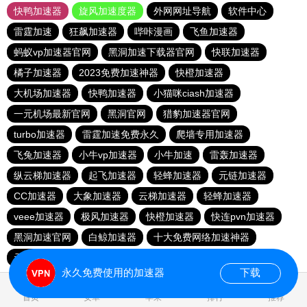
快鸭加速器
旋风加速度器
外网网址导航
软件中心
雷霆加速
狂飙加速器
哔咔漫画
飞鱼加速器
蚂蚁vp加速器官网
黑洞加速下载器官网
快联加速器
橘子加速器
2023免费加速神器
快橙加速器
大机场加速器
快鸭加速器
小猫咪ciash加速器
一元机场最新官网
黑洞官网
猎豹加速器官网
turbo加速器
雷霆加速免费永久
爬墙专用加速器
飞兔加速器
小牛vp加速器
小牛加速
雷轰加速器
纵云梯加速器
起飞加速器
轻蜂加速器
元链加速器
CC加速器
大象加速器
云梯加速器
轻蜂加速器
veee加速器
极风加速器
快橙加速器
快连pvn加速器
黑洞加速官网
白鲸加速器
十大免费网络加速神器
元链加速器
永久免费使用的加速器
下载
0.122562s
首页
安卓
苹果
排行
推荐