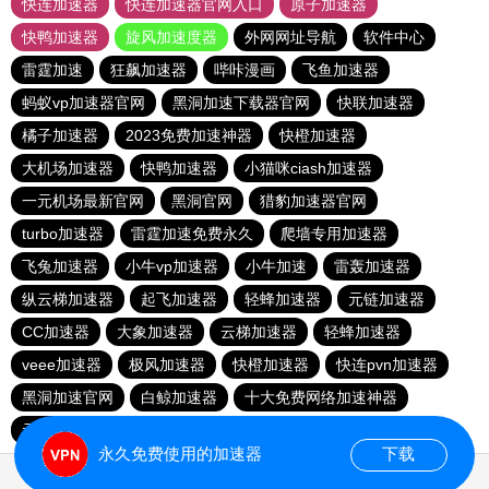
快连加速器
快连加速器官网入口
原子加速器
快鸭加速器
旋风加速度器
外网网址导航
软件中心
雷霆加速
狂飙加速器
哔咔漫画
飞鱼加速器
蚂蚁vp加速器官网
黑洞加速下载器官网
快联加速器
橘子加速器
2023免费加速神器
快橙加速器
大机场加速器
快鸭加速器
小猫咪ciash加速器
一元机场最新官网
黑洞官网
猎豹加速器官网
turbo加速器
雷霆加速免费永久
爬墙专用加速器
飞兔加速器
小牛vp加速器
小牛加速
雷轰加速器
纵云梯加速器
起飞加速器
轻蜂加速器
元链加速器
CC加速器
大象加速器
云梯加速器
轻蜂加速器
veee加速器
极风加速器
快橙加速器
快连pvn加速器
黑洞加速官网
白鲸加速器
十大免费网络加速神器
元链加速器
永久免费使用的加速器
下载