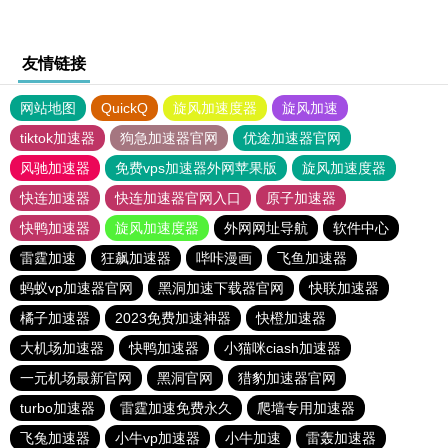
友情链接
网站地图
QuickQ
旋风加速度器
旋风加速
tiktok加速器
狗急加速器官网
优途加速器官网
风驰加速器
免费vps加速器外网苹果版
旋风加速度器
快连加速器
快连加速器官网入口
原子加速器
快鸭加速器
旋风加速度器
外网网址导航
软件中心
雷霆加速
狂飙加速器
哔咔漫画
飞鱼加速器
蚂蚁vp加速器官网
黑洞加速下载器官网
快联加速器
橘子加速器
2023免费加速神器
快橙加速器
大机场加速器
快鸭加速器
小猫咪ciash加速器
一元机场最新官网
黑洞官网
猎豹加速器官网
turbo加速器
雷霆加速免费永久
爬墙专用加速器
飞兔加速器
小牛vp加速器
小牛加速
雷轰加速器