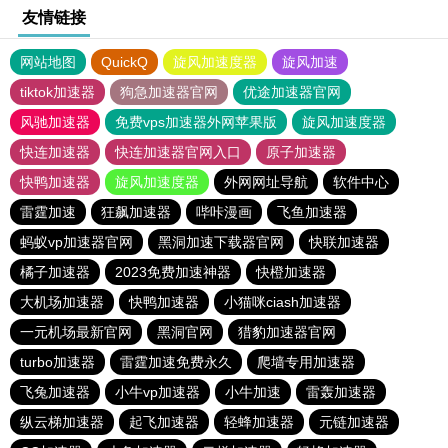
友情链接
网站地图
QuickQ
旋风加速度器
旋风加速
tiktok加速器
狗急加速器官网
优途加速器官网
风驰加速器
免费vps加速器外网苹果版
旋风加速度器
快连加速器
快连加速器官网入口
原子加速器
快鸭加速器
旋风加速度器
外网网址导航
软件中心
雷霆加速
狂飙加速器
哔咔漫画
飞鱼加速器
蚂蚁vp加速器官网
黑洞加速下载器官网
快联加速器
橘子加速器
2023免费加速神器
快橙加速器
大机场加速器
快鸭加速器
小猫咪ciash加速器
一元机场最新官网
黑洞官网
猎豹加速器官网
turbo加速器
雷霆加速免费永久
爬墙专用加速器
飞兔加速器
小牛vp加速器
小牛加速
雷轰加速器
纵云梯加速器
起飞加速器
轻蜂加速器
元链加速器