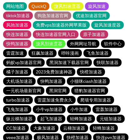
网站地图
QuickQ
旋风加速度器
旋风加速
tiktok加速器
狗急加速器官网
优途加速器官网
风驰加速器
免费vps加速器外网苹果版
旋风加速度器
快连加速器
快连加速器官网入口
原子加速器
快鸭加速器
旋风加速度器
外网网址导航
软件中心
雷霆加速
狂飙加速器
哔咔漫画
飞鱼加速器
蚂蚁vp加速器官网
黑洞加速下载器官网
快联加速器
橘子加速器
2023免费加速神器
快橙加速器
大机场加速器
快鸭加速器
小猫咪ciash加速器
一元机场最新官网
黑洞官网
猎豹加速器官网
turbo加速器
雷霆加速免费永久
爬墙专用加速器
飞兔加速器
小牛vp加速器
小牛加速
雷轰加速器
纵云梯加速器
起飞加速器
轻蜂加速器
元链加速器
CC加速器
大象加速器
云梯加速器
轻蜂加速器
veee加速器
极风加速器
快橙加速器
快连pvn加速器