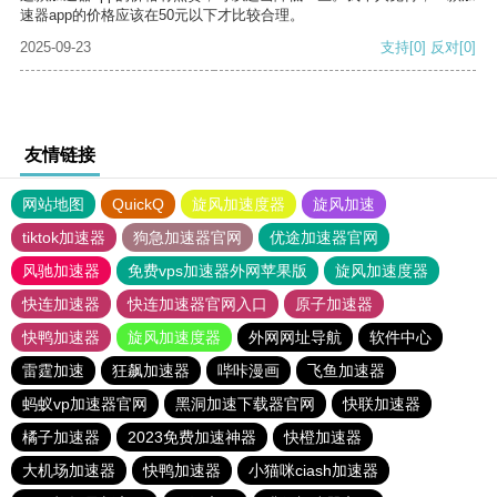
速器app的价格应该在50元以下才比较合理。
2025-09-23
支持
[0]
反对
[0]
友情链接
网站地图
QuickQ
旋风加速度器
旋风加速
tiktok加速器
狗急加速器官网
优途加速器官网
风驰加速器
免费vps加速器外网苹果版
旋风加速度器
快连加速器
快连加速器官网入口
原子加速器
快鸭加速器
旋风加速度器
外网网址导航
软件中心
雷霆加速
狂飙加速器
哔咔漫画
飞鱼加速器
蚂蚁vp加速器官网
黑洞加速下载器官网
快联加速器
橘子加速器
2023免费加速神器
快橙加速器
大机场加速器
快鸭加速器
小猫咪ciash加速器