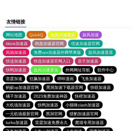
友情链接
网站地图
QuickQ
旋风加速度器
旋风加速
tiktok加速器
狗急加速器官网
优途加速器官网
风驰加速器
免费vps加速器外网苹果版
旋风加速度器
快连加速器
快连加速器官网入口
原子加速器
快鸭加速器
旋风加速度器
外网网址导航
软件中心
雷霆加速
狂飙加速器
哔咔漫画
飞鱼加速器
蚂蚁vp加速器官网
黑洞加速下载器官网
快联加速器
橘子加速器
2023免费加速神器
快橙加速器
大机场加速器
快鸭加速器
小猫咪ciash加速器
一元机场最新官网
黑洞官网
猎豹加速器官网
turbo加速器
雷霆加速免费永久
爬墙专用加速器