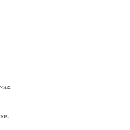
区的线路。
有玩腻。