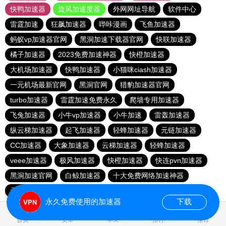
快鸭加速器
旋风加速度器
外网网址导航
软件中心
雷霆加速
狂飙加速器
哔咔漫画
飞鱼加速器
蚂蚁vp加速器官网
黑洞加速下载器官网
快联加速器
橘子加速器
2023免费加速神器
快橙加速器
大机场加速器
快鸭加速器
小猫咪ciash加速器
一元机场最新官网
黑洞官网
猎豹加速器官网
turbo加速器
雷霆加速免费永久
爬墙专用加速器
飞兔加速器
小牛vp加速器
小牛加速
雷轰加速器
纵云梯加速器
起飞加速器
轻蜂加速器
元链加速器
CC加速器
大象加速器
云梯加速器
轻蜂加速器
veee加速器
极风加速器
快橙加速器
快连pvn加速器
黑洞加速官网
白鲸加速器
十大免费网络加速神器
元链加速器
永久免费使用的加速器
下载
0.136632s
首页
安卓
苹果
排行
推荐