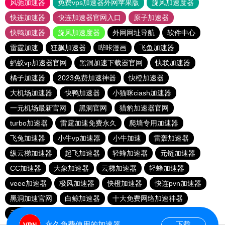
风驰加速器
免费vps加速器外网苹果版
旋风加速度器
快连加速器
快连加速器官网入口
原子加速器
快鸭加速器
旋风加速度器
外网网址导航
软件中心
雷霆加速
狂飙加速器
哔咔漫画
飞鱼加速器
蚂蚁vp加速器官网
黑洞加速下载器官网
快联加速器
橘子加速器
2023免费加速神器
快橙加速器
大机场加速器
快鸭加速器
小猫咪ciash加速器
一元机场最新官网
黑洞官网
猎豹加速器官网
turbo加速器
雷霆加速免费永久
爬墙专用加速器
飞兔加速器
小牛vp加速器
小牛加速
雷轰加速器
纵云梯加速器
起飞加速器
轻蜂加速器
元链加速器
CC加速器
大象加速器
云梯加速器
轻蜂加速器
veee加速器
极风加速器
快橙加速器
快连pvn加速器
黑洞加速官网
白鲸加速器
十大免费网络加速神器
元链加速器
永久免费使用的加速器
下载