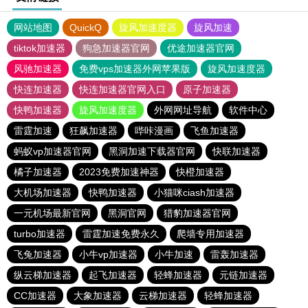
网站地图
QuickQ
旋风加速度器
旋风加速
tiktok加速器
狗急加速器官网
优途加速器官网
风驰加速器
免费vps加速器外网苹果版
旋风加速度器
快连加速器
快连加速器官网入口
原子加速器
快鸭加速器
旋风加速度器
外网网址导航
软件中心
雷霆加速
狂飙加速器
哔咔漫画
飞鱼加速器
蚂蚁vp加速器官网
黑洞加速下载器官网
快联加速器
橘子加速器
2023免费加速神器
快橙加速器
大机场加速器
快鸭加速器
小猫咪ciash加速器
一元机场最新官网
黑洞官网
猎豹加速器官网
turbo加速器
雷霆加速免费永久
爬墙专用加速器
飞兔加速器
小牛vp加速器
小牛加速
雷轰加速器
纵云梯加速器
起飞加速器
轻蜂加速器
元链加速器
CC加速器
大象加速器
云梯加速器
轻蜂加速器